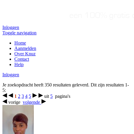
Inloggen
Toggle navigation
Home
Aanmelden
Over Knuz
Contact
Help
Inloggen
Je zoekopdracht heeft 350 resultaten geleverd. Dit zijn resultaten 1-
5:
1
2
3
4
5
uit
5
pagina's
vorige
volgende