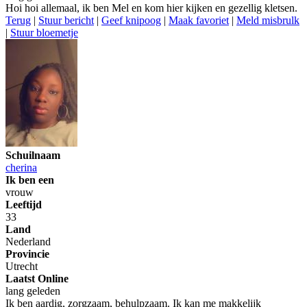
Hoi hoi allemaal, ik ben Mel en kom hier kijken en gezellig kletsen.
Terug
|
Stuur bericht
|
Geef knipoog
|
Maak favoriet
|
Meld misbrulk
|
Stuur bloemetje
Schuilnaam
cherina
Ik ben een
vrouw
Leeftijd
33
Land
Nederland
Provincie
Utrecht
Laatst Online
lang geleden
Ik ben aardig, zorgzaam, behulpzaam. Ik kan me makkelijk