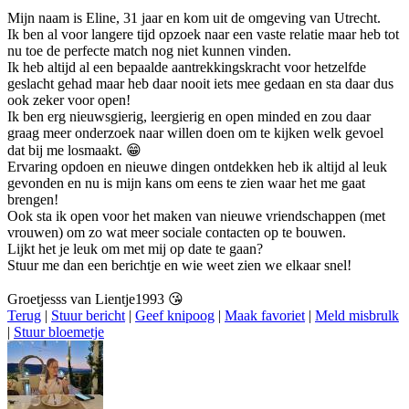
Mijn naam is Eline, 31 jaar en kom uit de omgeving van Utrecht.
Ik ben al voor langere tijd opzoek naar een vaste relatie maar heb tot
nu toe de perfecte match nog niet kunnen vinden.
Ik heb altijd al een bepaalde aantrekkingskracht voor hetzelfde
geslacht gehad maar heb daar nooit iets mee gedaan en sta daar dus
ook zeker voor open!
Ik ben erg nieuwsgierig, leergierig en open minded en zou daar
graag meer onderzoek naar willen doen om te kijken welk gevoel
dat bij me losmaakt. 😁
Ervaring opdoen en nieuwe dingen ontdekken heb ik altijd al leuk
gevonden en nu is mijn kans om eens te zien waar het me gaat
brengen!
Ook sta ik open voor het maken van nieuwe vriendschappen (met
vrouwen) om zo wat meer sociale contacten op te bouwen.
Lijkt het je leuk om met mij op date te gaan?
Stuur me dan een berichtje en wie weet zien we elkaar snel!
Groetjesss van Lientje1993 😘
Terug
|
Stuur bericht
|
Geef knipoog
|
Maak favoriet
|
Meld misbrulk
|
Stuur bloemetje