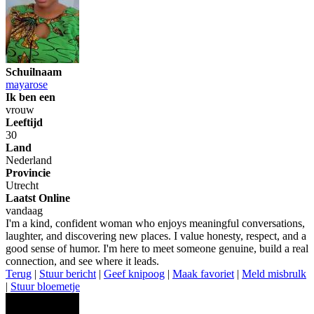
Schuilnaam
mayarose
Ik ben een
vrouw
Leeftijd
30
Land
Nederland
Provincie
Utrecht
Laatst Online
vandaag
I'm a kind, confident woman who enjoys meaningful conversations,
laughter, and discovering new places. I value honesty, respect, and a
good sense of humor. I'm here to meet someone genuine, build a real
connection, and see where it leads.
Terug
|
Stuur bericht
|
Geef knipoog
|
Maak favoriet
|
Meld misbrulk
|
Stuur bloemetje