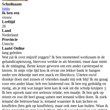
Schuilnaam
jonio
Ik ben een
vrouw
Leeftijd
26
Land
Nederland
Provincie
Utrecht
Laatst Online
lang geleden
Wat zal ik over mijzelf zeggen? Ik ben momenteel werkzaam in de
gehandicaptenzorg, hiervoor werkte in als bloemist, maar daar miste
ik de uitdaging. Beste keuze geweest om een ander carrierepad te
kiezen. In mijn vrije tijd hou ik ervan om lekker bank te hangen
onder een dekentje met een snack en film/docu. Uiteten en/of
drankje doen met zussen of vrienden maakt mij ook blij! Ik sta graag
voor een ander klaar, heb een luisterend oor. Ik ben erg geduldig en
rustig, als je mij wat langer kent kan ik ook uit die schulp kruipen ;)
Ik ben opzoek naar een serieuze relatie, een maatje. Ik ben gek op
reizen en zou dit heel graag samen met iemand willen doen. Ik zoek
iemand die betrouwbaar is, iemand waarmee ik kan lachen en
knuffelen (ben gek op knuffelen), maar ook mee kan huilen. Waar ik