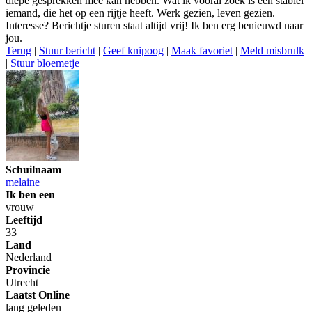
diepe gesprekken mee kan hebben. Wat ik vooral zoek is een stabiel
iemand, die het op een rijtje heeft. Werk gezien, leven gezien.
Interesse? Berichtje sturen staat altijd vrij! Ik ben erg benieuwd naar
jou.
Terug
|
Stuur bericht
|
Geef knipoog
|
Maak favoriet
|
Meld misbrulk
|
Stuur bloemetje
Schuilnaam
melaine
Ik ben een
vrouw
Leeftijd
33
Land
Nederland
Provincie
Utrecht
Laatst Online
lang geleden