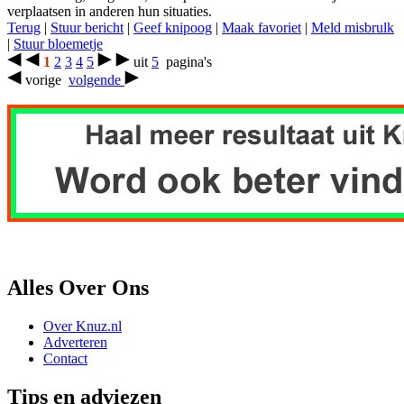
verplaatsen in anderen hun situaties.
Terug
|
Stuur bericht
|
Geef knipoog
|
Maak favoriet
|
Meld misbrulk
|
Stuur bloemetje
1
2
3
4
5
uit
5
pagina's
vorige
volgende
Alles Over Ons
Over Knuz.nl
Adverteren
Contact
Tips en adviezen