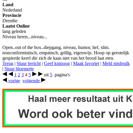
Land
Nederland
Provincie
Drenthe
Laatst Online
lang geleden
Niveau heren...niveau...
Open..out of the box..diepgang, niveau, humor, lief, slim.
nonconformistisch, empatisch, grillig, eigenwijs. Hoop op geestelijk
gespierde kerel die zich de kaas niet van het brood laat eten.
Terug
|
Stuur bericht
|
Geef knipoog
|
Maak favoriet
|
Meld misbrulk
|
Stuur bloemetje
1
2
3
4
5
uit
5
pagina's
vorige
volgende