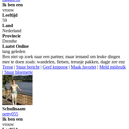
Ik ben een
vrouw
Leeftijd
59
Land
Nederland
Provincie
Drenthe
Laatst Online
lang geleden
Ben niet op zoek naar een partner, maar iemand om leuke dingen
mee te doen zoals: wandelen, fietsen, terrasje pakken, dagje zee enz
Terug
|
Stuur bericht
|
Geef knipoog
|
Maak favoriet
|
Meld misbrulk
|
Stuur bloemetje
Schuilnaam
petty055
Ik ben een
vrouw