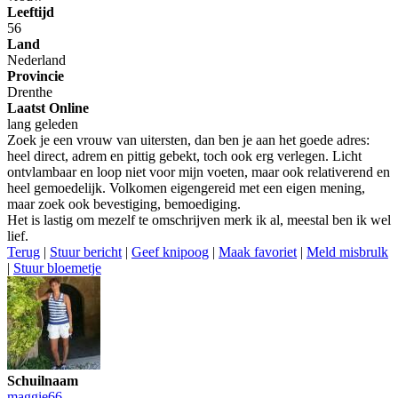
Leeftijd
56
Land
Nederland
Provincie
Drenthe
Laatst Online
lang geleden
Zoek je een vrouw van uitersten, dan ben je aan het goede adres:
heel direct, adrem en pittig gebekt, toch ook erg verlegen. Licht
ontvlambaar en loop niet voor mijn voeten, maar ook relativerend en
heel gemoedelijk. Volkomen eigengereid met een eigen mening,
maar zoek ook bevestiging, bemoediging.
Het is lastig om mezelf te omschrijven merk ik al, meestal ben ik wel
lief.
Terug
|
Stuur bericht
|
Geef knipoog
|
Maak favoriet
|
Meld misbrulk
|
Stuur bloemetje
Schuilnaam
maggie66