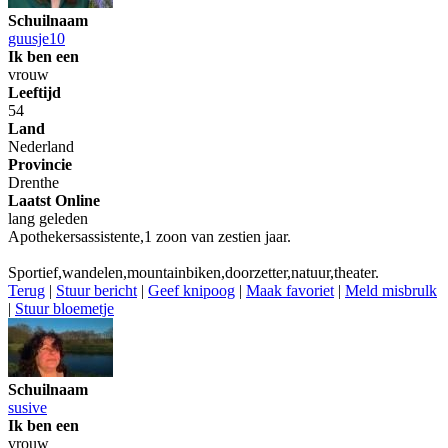
Schuilnaam
guusje10
Ik ben een
vrouw
Leeftijd
54
Land
Nederland
Provincie
Drenthe
Laatst Online
lang geleden
Apothekersassistente,1 zoon van zestien jaar.
Sportief,wandelen,mountainbiken,doorzetter,natuur,theater.
Terug
|
Stuur bericht
|
Geef knipoog
|
Maak favoriet
|
Meld misbrulk
|
Stuur bloemetje
Schuilnaam
susive
Ik ben een
vrouw